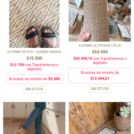
ALFOMBRA DE INTERIOR 57X1,20
ALFOMBRA DE YUTE + ALGODÓN MEDIANA
$59.999
$15.000
$50.999,15
con
Transferencia o
depósito
$12.750
con
Transferencia o
depósito
3
cuotas sin interés de
$19.999,67
3
cuotas sin interés de
$5.000
SIN STOCK
SIN STOCK