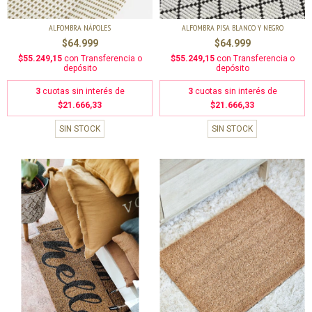
ALFOMBRA NÁPOLES
ALFOMBRA PISA BLANCO Y NEGRO
$64.999
$64.999
$55.249,15
con
Transferencia o
$55.249,15
con
Transferencia o
depósito
depósito
3
cuotas sin interés de
3
cuotas sin interés de
$21.666,33
$21.666,33
SIN STOCK
SIN STOCK