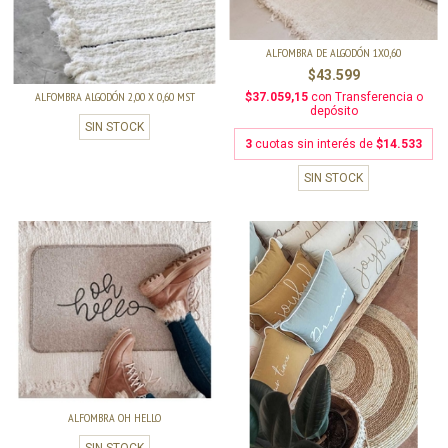
ALFOMBRA DE ALGODÓN 1X0,60
$43.599
ALFOMBRA ALGODÓN 2,00 X 0,60 MST
$37.059,15
con
Transferencia o
depósito
SIN STOCK
3
cuotas sin interés de
$14.533
SIN STOCK
ALFOMBRA OH HELLO
SIN STOCK