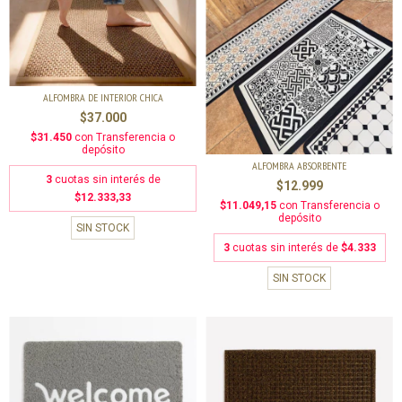
ALFOMBRA DE INTERIOR CHICA
$37.000
$31.450
con
Transferencia o
depósito
ALFOMBRA ABSORBENTE
3
cuotas sin interés de
$12.999
$12.333,33
$11.049,15
con
Transferencia o
depósito
SIN STOCK
3
cuotas sin interés de
$4.333
SIN STOCK