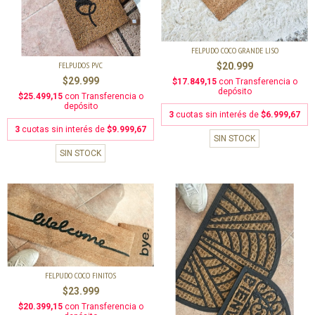
FELPUDO COCO GRANDE LISO
FELPUDOS PVC
$20.999
$29.999
$17.849,15
con
Transferencia o
depósito
$25.499,15
con
Transferencia o
depósito
3
cuotas sin interés de
$6.999,67
3
cuotas sin interés de
$9.999,67
SIN STOCK
SIN STOCK
FELPUDO COCO FINITOS
$23.999
$20.399,15
con
Transferencia o