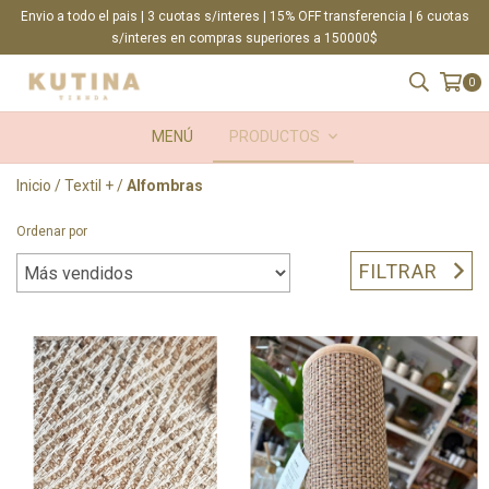
Envio a todo el pais | 3 cuotas s/interes | 15% OFF transferencia | 6 cuotas
s/interes en compras superiores a 150000$
0
MENÚ
PRODUCTOS
Inicio
/
Textil +
/
Alfombras
Ordenar por
FILTRAR