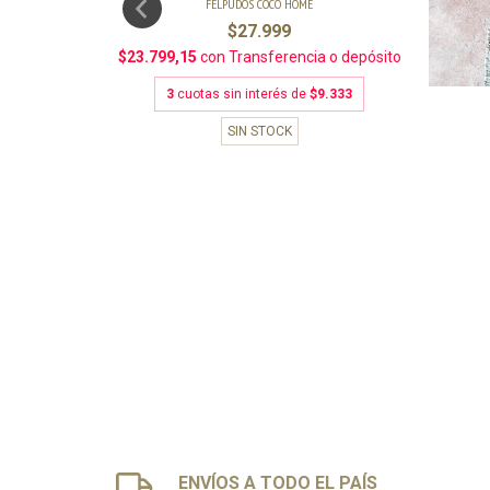
FELPUDOS COCO HOME
$27.999
$23.799,15
con
Transferencia o depósito
3
cuotas sin interés de
$9.333
SIN STOCK
RS
ENVÍOS A TODO EL PAÍS