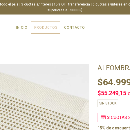
 todo el pais | 3 cuotas s/interes | 15% OFF transferencia | 6 cuotas s/interes en
superiores a 150000$
INICIO
PRODUCTOS
CONTACTO
ALFOMBR
$64.99
$55.249,15
SIN STOCK
3
CUOTAS S
15% de descuen