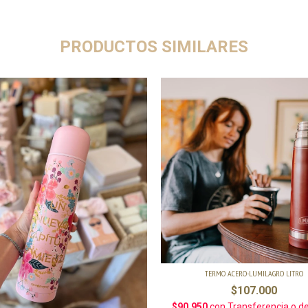
PRODUCTOS SIMILARES
TERMO ACERO-LUMILAGRO LITRO
$107.000
$90.950
con
Transferencia o d