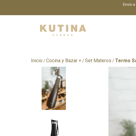
Envio a
Inicio
Cocina y Bazar +
Set Materos
Termo S
/
/
/