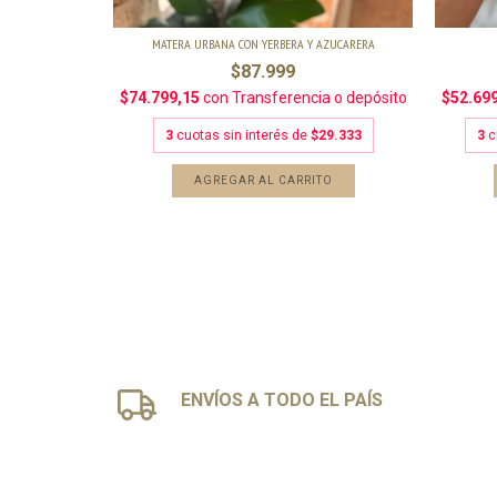
14.333
MATERA URBANA CON YERBERA Y AZUCARERA
$87.999
TO
$74.799,15
con
Transferencia o depósito
$52.69
3
cuotas sin interés de
$29.333
3
c
AGREGAR AL CARRITO
ENVÍOS A TODO EL PAÍS