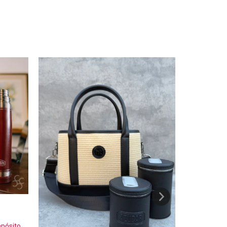
$33.999,15
epósito