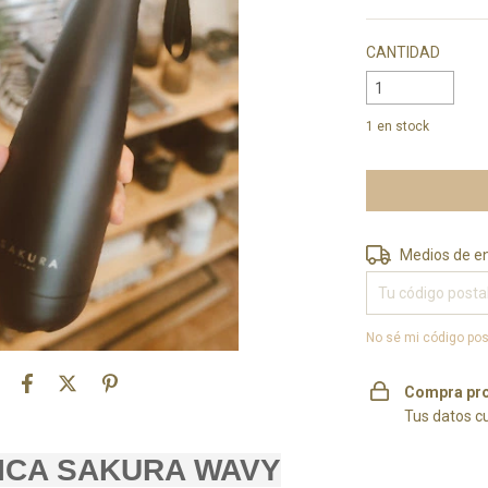
CANTIDAD
1
en stock
Entregas para el 
Medios de e
No sé mi código pos
Compra pro
Tus datos c
ICA SAKURA WAVY