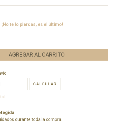
¡No te lo pierdas, es el último!
CP:
CAMBIAR CP
nvío
CALCULAR
tal
tegida
uidados durante toda la compra.