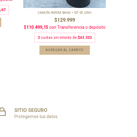
3
cuot
,67
CANASTA MATERA BAHIA + SET DE LATAS
$129.999
A
$110.499,15
con
Transferencia o depósito
3
cuotas sin interés de
$43.333
SITIO SEGURO
Protegemos tus datos