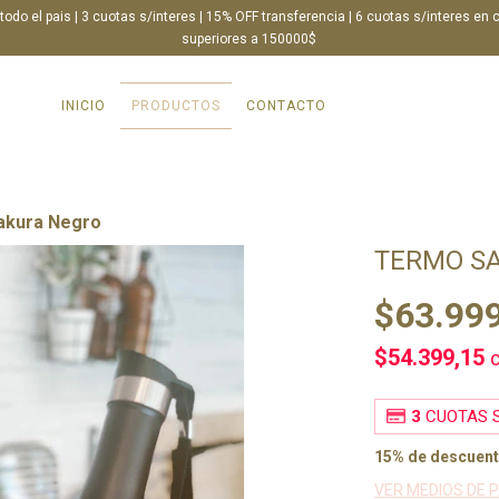
 todo el pais | 3 cuotas s/interes | 15% OFF transferencia | 6 cuotas s/interes en
superiores a 150000$
INICIO
PRODUCTOS
CONTACTO
akura Negro
TERMO S
$63.99
$54.399,15
3
CUOTAS S
15% de descuen
VER MEDIOS DE 