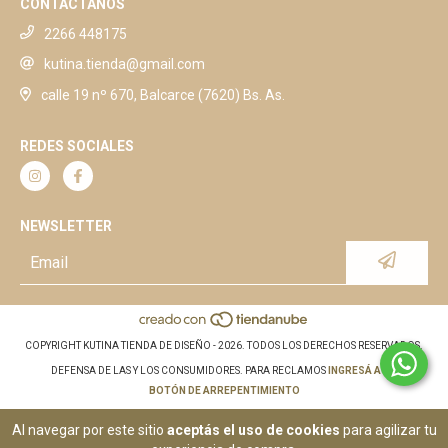
CONTACTANOS
2266 448175
kutina.tienda@gmail.com
calle 19 nº 670, Balcarce (7620) Bs. As.
REDES SOCIALES
NEWSLETTER
COPYRIGHT KUTINA TIENDA DE DISEÑO - 2026. TODOS LOS DERECHOS RESERVADOS.
DEFENSA DE LAS Y LOS CONSUMIDORES. PARA RECLAMOS
INGRESÁ ACÁ.
BOTÓN DE ARREPENTIMIENTO
Al navegar por este sitio
aceptás el uso de cookies
para agilizar tu