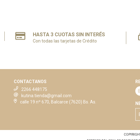
HASTA 3 CUOTAS SIN INTERÉS
Con todas las tarjetas de Crédito
CONTACTANOS
R
2266 448175
kutina.tienda@gmail.com
calle 19 nº 670, Balcarce (7620) Bs. As.
N
COPYRIGHT