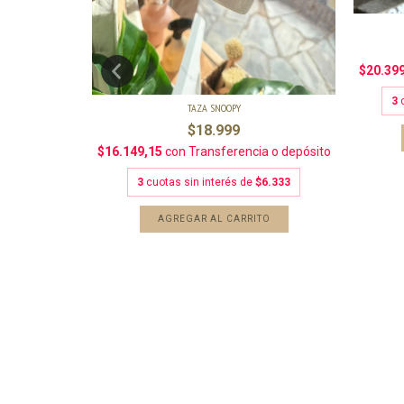
OPER
a o depósito
$20.39
.666,33
3
TAZA SNOOPY
$18.999
$16.149,15
con
Transferencia o depósito
3
cuotas sin interés de
$6.333