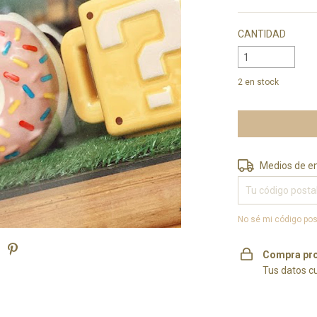
CANTIDAD
2
en stock
Entregas para el 
Medios de e
No sé mi código pos
Compra pro
Tus datos c