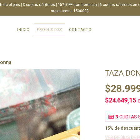
 todo el pais | 3 cuotas s/interes | 15% OFF transferencia | 6 cuotas s/interes en
superiores a 150000$
INICIO
PRODUCTOS
CONTACTO
Donna
TAZA DO
$28.99
$24.649,15
3
CUOTAS S
15% de descuen
VER MEDIOS DE 