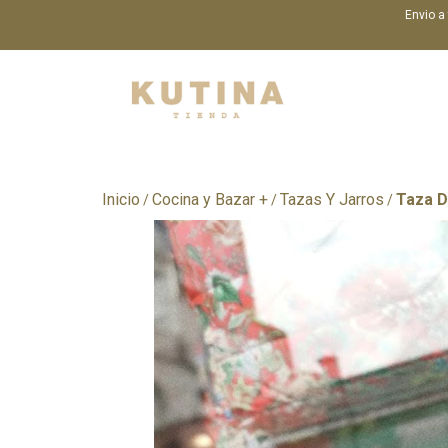
Envio a
Inicio
Cocina y Bazar +
Tazas Y Jarros
Taza 
/
/
/