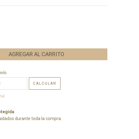
CP:
CAMBIAR CP
nvío
CALCULAR
tal
tegida
uidados durante toda la compra.