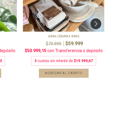
JARRA CERAMICA RAYAS
$59.999
$79.999
$50.999,15
con
Transferencia o depósito
$67.999,15
depósito
3
cuotas sin interés de
$19.999,67
3
cuota
3