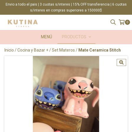
Envio a todo el pais | 3 cuotas s/interes | 15% OFF transferencia | 6 cuotas
s/interes en compras superiores a 150000$
0
MENÚ
PRODUCTOS
Inicio
/
Cocina y Bazar +
/
Set Materos
/
Mate Ceramica Stitch